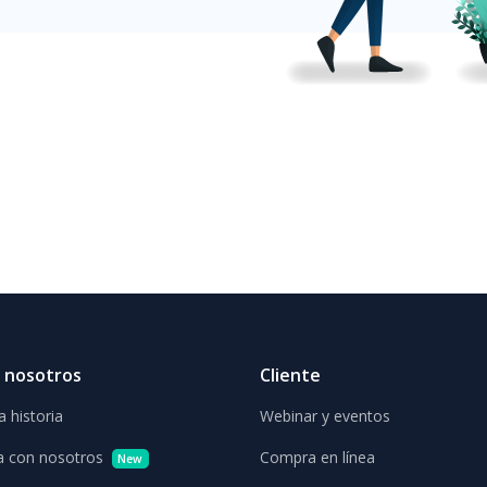
 nosotros
Cliente
 historia
Webinar y eventos
a con nosotros
Compra en línea
New