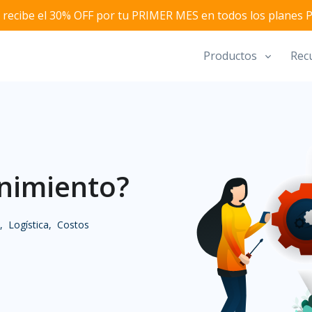
y recibe el 30% OFF por tu PRIMER MES en todos los planes Py
Productos
Rec
nimiento?
,
Logística,
Costos