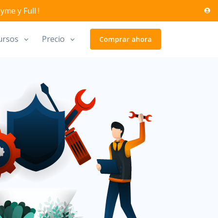
me y Full !
ursos
Precio
Comprar ahora